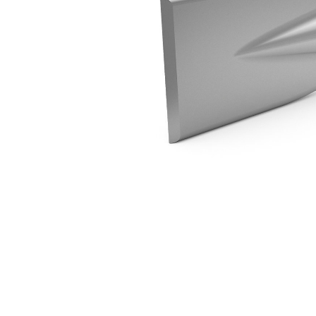
H80 Trassierspaten
Vort
Modell wechseln