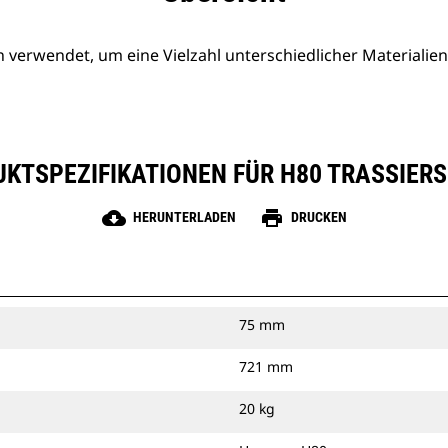
erwendet, um eine Vielzahl unterschiedlicher Materialien
KTSPEZIFIKATIONEN FÜR H80 TRASSIER
cloud_download
print
HERUNTERLADEN
DRUCKEN
75 mm
721 mm
20 kg