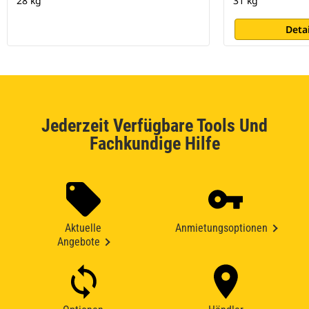
28 kg
31 kg
Deta
Jederzeit Verfügbare Tools Und
Fachkundige Hilfe
Aktuelle
Anmietungsoptionen
Angebote