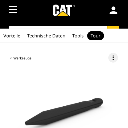
person
SEARCH
search
Vorteile
Technische Daten
Tools
Tour
more_vert
Werkzeuge