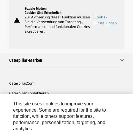
Soziale Medien
Cookies Sind Erforderlich
Zur Aktivierung dieser Funktion müssen
Cookie-
warning
Sie die Verwendung von Targeting-,
Einstellungen
Performance- und funktionalen Cookies
akzeptieren.
Caterpillar-Marken
Caterpillar.com
Caterpillar Kontaktieren
Meine Marketing-Präferenzen
This site uses cookies to improve your
experience. Some are required for the site to
Seitenübersicht
function, while others support features,
performance, personalization, targeting, and
Cookie Settings
analytics.
Rechtliche Hinweise