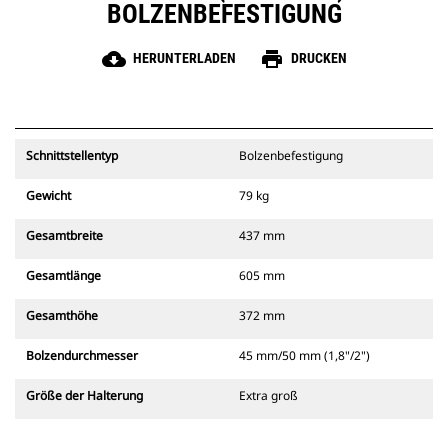
BOLZENBEFESTIGUNG
cloud_download
print
HERUNTERLADEN
DRUCKEN
Schnittstellentyp
Bolzenbefestigung
Gewicht
79 kg
Gesamtbreite
437 mm
Gesamtlänge
605 mm
Gesamthöhe
372 mm
Bolzendurchmesser
45 mm/50 mm (1,8"/2")
Größe der Halterung
Extra groß