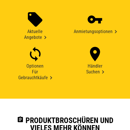
Aktuelle
Anmietungsoptionen
Angebote
Optionen
Händler
Für
Suchen
Gebrauchtkäufe
assignment
PRODUKTBROSCHÜREN UND
VIELES MEHR KÖNNEN