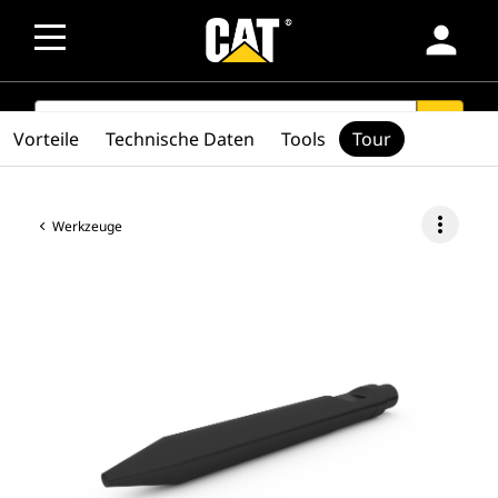
person
SEARCH
search
Vorteile
Technische Daten
Tools
Tour
more_vert
Werkzeuge