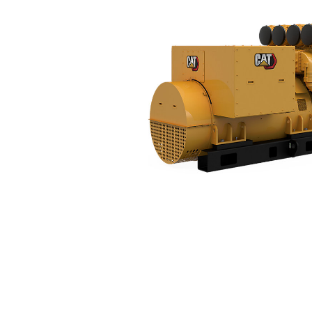
C175-20 (50Hz)
Ben