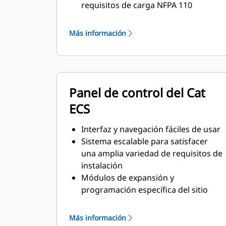
requisitos de carga NFPA 110
Cumplen con los requisitos de la
norma ISO 8528-5 de estado
Más información
estacionario y respuesta transitoria
Panel de control del Cat
ECS
Interfaz y navegación fáciles de usar
Sistema escalable para satisfacer
una amplia variedad de requisitos de
instalación
Módulos de expansión y
programación específica del sitio
para satisfacer requisitos especiales
del cliente
Más información