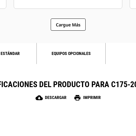
Cargue Más
 ESTÁNDAR
EQUIPOS OPCIONALES
FICACIONES DEL PRODUCTO PARA C175-20
cloud_download
print
DESCARGAR
IMPRIMIR