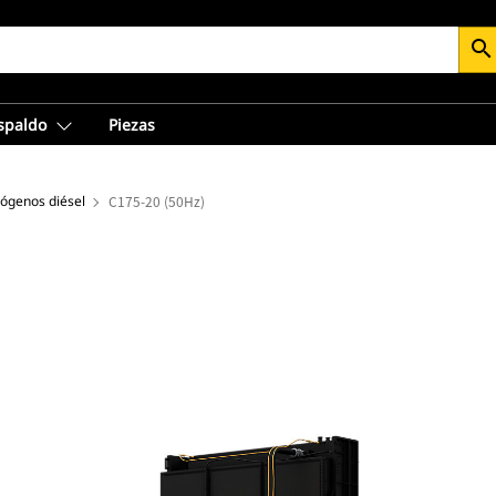
search
espaldo
Piezas
rógenos diésel
C175-20 (50Hz)