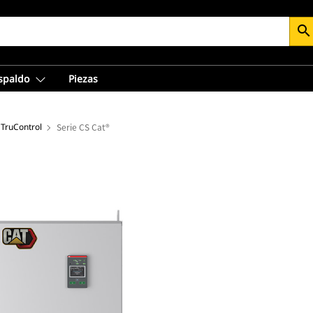
search
espaldo
Piezas
 TruControl
Serie CS Cat®