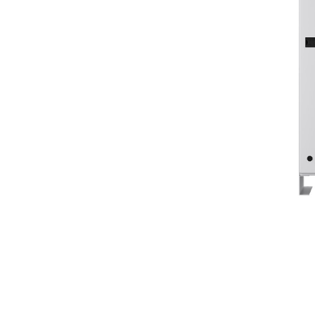
Serie CS Cat®
Ben
Cambiar modelo