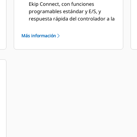
Ekip Connect, con funciones
programables estándar y E/S, y
respuesta rápida del controlador a la
recuperación de interrupciones y
conmutación rápida (<50 ms).
Más información