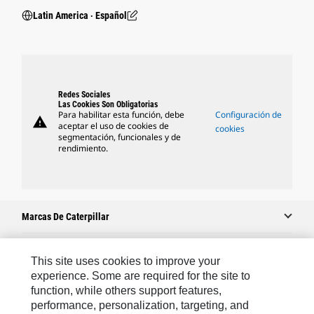
Latin America ‧ Español
Redes Sociales
Las Cookies Son Obligatorias
Para habilitar esta función, debe
Configuración de
warning
aceptar el uso de cookies de
cookies
segmentación, funcionales y de
rendimiento.
Marcas De Caterpillar
This site uses cookies to improve your
Caterpillar.com
experience. Some are required for the site to
function, while others support features,
Comuníquese Con Caterpillar
performance, personalization, targeting, and