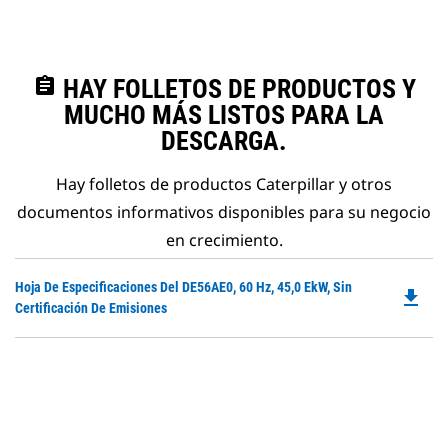
assignment
HAY FOLLETOS DE PRODUCTOS Y
MUCHO MÁS LISTOS PARA LA
DESCARGA.
Hay folletos de productos Caterpillar y otros
documentos informativos disponibles para su negocio
en crecimiento.
Do
Hoja De Especificaciones Del DE56AE0, 60 Hz, 45,0 EkW, Sin
file_download
P
Certificación De Emisiones
O
in
a
N
Ta