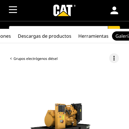
person
SEARCH
search
iones
Descargas de productos
Herramientas
Galerí
more_vert
Grupos electrógenos diésel