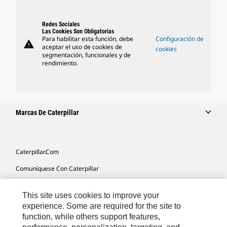
Redes Sociales
Las Cookies Son Obligatorias
Para habilitar esta función, debe
Configuración de
warning
aceptar el uso de cookies de
cookies
segmentación, funcionales y de
rendimiento.
Marcas De Caterpillar
Caterpillar.com
Comuníquese Con Caterpillar
Mis Preferencias De Marketing
This site uses cookies to improve your
Mapa Del Sitio
experience. Some are required for the site to
function, while others support features,
Cookie Settings