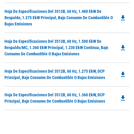
P
O
Do
Hoja De Especificaciones Del 3512B, 60 Hz, 1.400 EkW De
in
file_download
P
Respaldo, 1.275 EkW Principal, Bajo Consumo De Combustible O
a
O
Bajas Emisiones
N
in
Ta
a
Do
Hoja De Especificaciones Del 3512B, 60 Hz, 1.500 EkW De
N
file_download
P
Respaldo/MC, 1.360 EkW Principal, 1.230 EkW Continua, Bajo
Ta
O
Consumo De Combustible O Bajas Emisiones
in
a
Do
Hoja De Especificaciones Del 3512B, 60 Hz, 1.275 EkW, DCP
N
file_download
P
Principal, Bajo Consumo De Combustible O Bajas Emisiones
Ta
O
in
Do
Hoja De Especificaciones Del 3512B, 60 Hz, 1.360 EkW, DCP
a
file_download
P
Principal, Bajo Consumo De Combustible O Bajas Emisiones
N
O
Ta
in
a
N
Ta