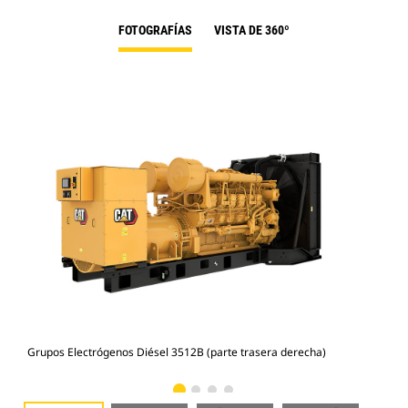
FOTOGRAFÍAS
VISTA DE 360º
Grupos Electrógenos Diésel 3512B (parte trasera derecha)
Gru