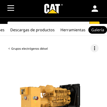
person
SEARCH
search
nes
Descargas de productos
Herramientas
Galería
more_vert
Grupos electrógenos diésel