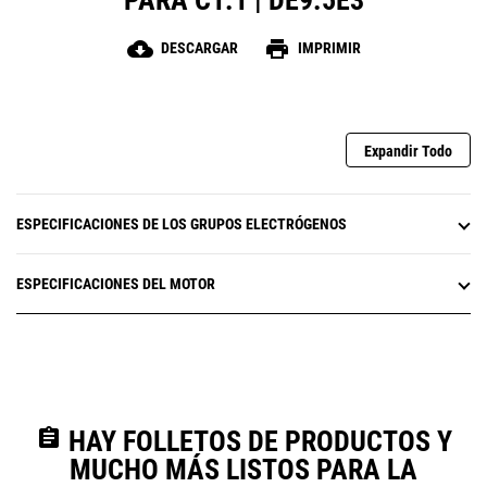
PARA C1.1 | DE9.5E3
cloud_download
print
DESCARGAR
IMPRIMIR
Expandir Todo
ESPECIFICACIONES DE LOS GRUPOS ELECTRÓGENOS
ESPECIFICACIONES DEL MOTOR
assignment
HAY FOLLETOS DE PRODUCTOS Y
MUCHO MÁS LISTOS PARA LA