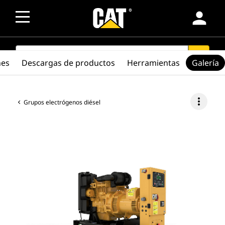
person
SEARCH
search
nes
Descargas de productos
Herramientas
Galería
more_vert
Grupos electrógenos diésel