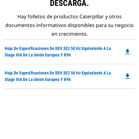
DESCARGA.
Hay folletos de productos Caterpillar y otros
documentos informativos disponibles para su negocio
en crecimiento.
Do
Hoja De Especificaciones De DE9.5E3 50 Hz Equivalente A La
file_download
P
Stage IIIA De La Unión Europea Y R96
O
in
Do
Hoja De Especificaciones De DE9.5E3 50 Hz Equivalente A La
a
file_download
P
Stage IIIA De La Unión Europea Y R96
N
O
Ta
in
a
N
Ta