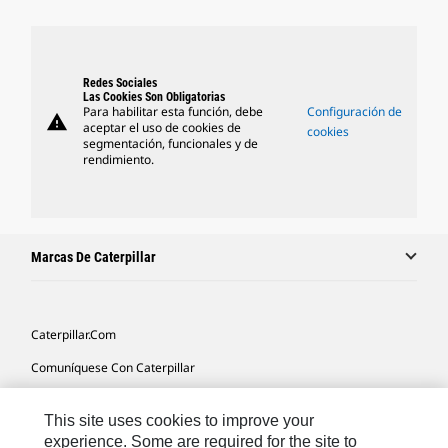
Redes Sociales
Las Cookies Son Obligatorias
Para habilitar esta función, debe
Configuración de
warning
aceptar el uso de cookies de
cookies
segmentación, funcionales y de
rendimiento.
Marcas De Caterpillar
Caterpillar.com
Comuníquese Con Caterpillar
Mis Preferencias De Marketing
This site uses cookies to improve your
Mapa Del Sitio
experience. Some are required for the site to