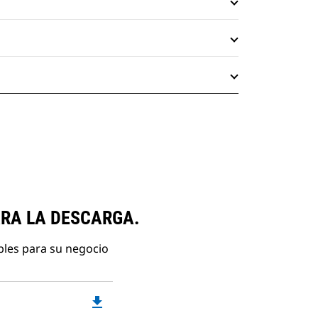
ARA LA DESCARGA.
bles para su negocio
file_download
Downloadable
PDF