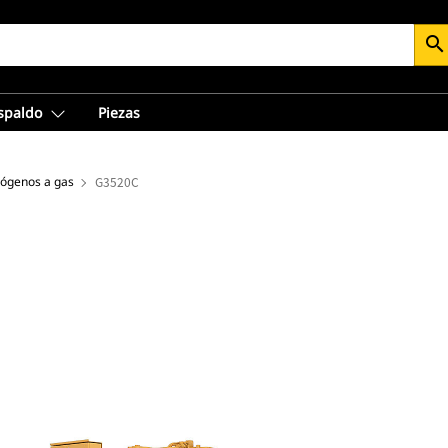
search
espaldo
Piezas
rógenos a gas
G3520C