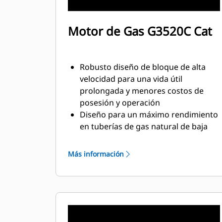
Motor de Gas G3520C Cat
Robusto diseño de bloque de alta
velocidad para una vida útil
prolongada y menores costos de
posesión y operación
Diseño para un máximo rendimiento
en tuberías de gas natural de baja
presión
Sistema de combustión de cámara
Más información
abierta simple para garantizar la
fiabilidad y la flexibilidad del
combustible
Tecnología de vanguardia en el
sistema de encendido y control de la
relación de combustible/aire para