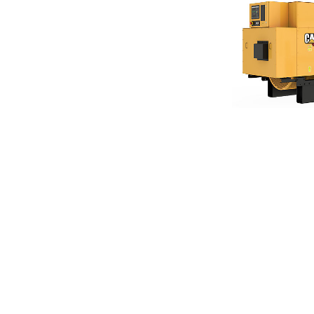
G3520C
Ben