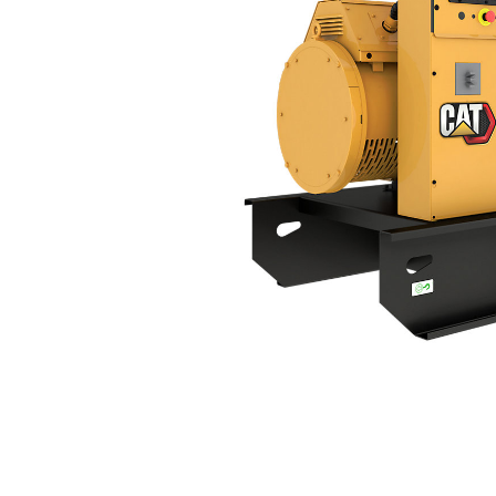
C4.4 | DE125AE0
Ben