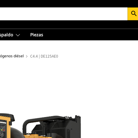
search
espaldo
Piezas
rógenos diésel
C4.4 | DE125AE0