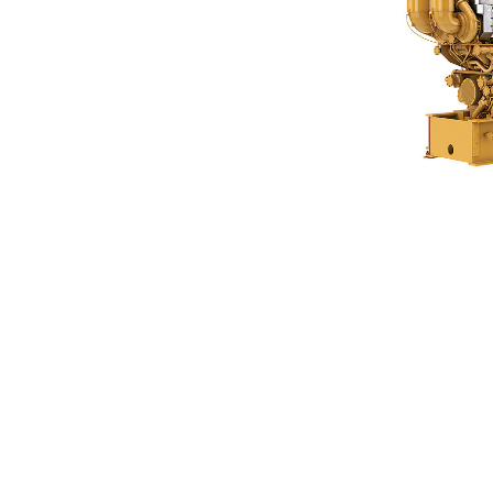
3616 (50Hz)
Ben