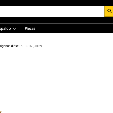
search
espaldo
Piezas
rógenos diésel
3616 (50Hz)