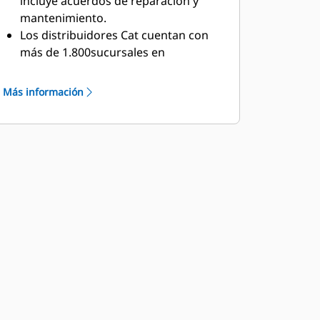
incluye acuerdos de reparación y
mantenimiento.
Los distribuidores Cat cuentan con
más de 1.800sucursales en
200países. El programa S•O•S℠ de
Caterpillar detecta eficazmente la
Más información
condición de los componentes
internos del motor, incluso la
presencia de fluidos no deseados y
subproductos de la combustión.