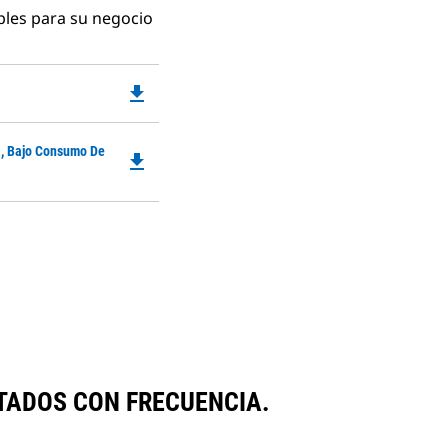
bles para su negocio
file_download
Downloadable
PDF
Opens
Downloadable
a, Bajo Consumo De
in
file_download
PDF
a
Opens
New
in
Tab
a
New
Tab
TADOS CON FRECUENCIA.