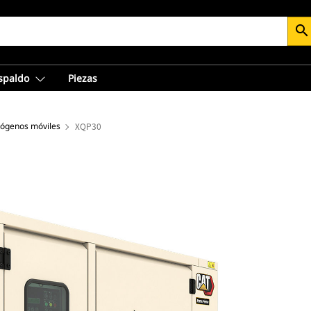
search
espaldo
Piezas
rógenos móviles
XQP30