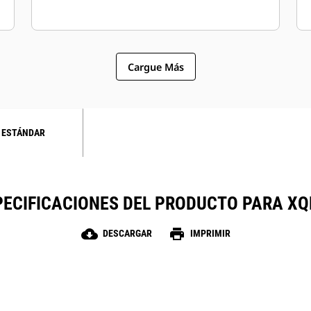
Cargue Más
 ESTÁNDAR
PECIFICACIONES DEL PRODUCTO PARA XQ
cloud_download
print
DESCARGAR
IMPRIMIR