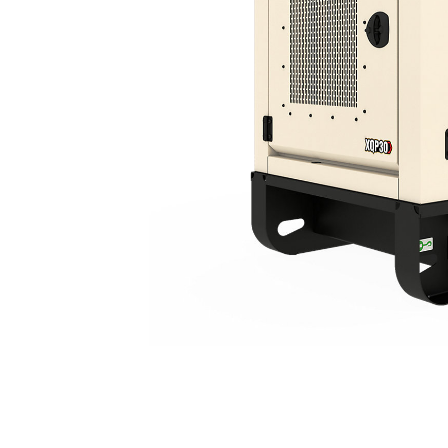
XQP30
Ben
Cambiar modelo