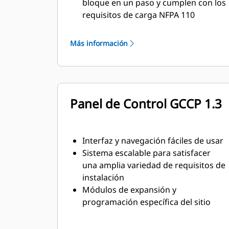
bloque en un paso y cumplen con los
requisitos de carga NFPA 110
Cumplen con los requisitos de la
norma ISO 8528-5 de estado
Más información
estacionario y respuesta transitoria
Panel de Control GCCP 1.3
Interfaz y navegación fáciles de usar
Sistema escalable para satisfacer
una amplia variedad de requisitos de
instalación
Módulos de expansión y
programación específica del sitio
para satisfacer requisitos especiales
del cliente