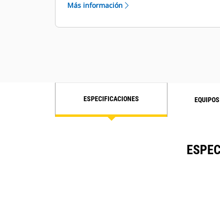
Más información
Es posible que la imagen no
represente el producto real
ESPECIFICACIONES
EQUIPOS
ESPEC