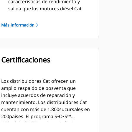
características de rendimiento y
salida que los motores diésel Cat
Material aislante resistente clase H
Más información
Certificaciones
Los distribuidores Cat ofrecen un
amplio respaldo de posventa que
incluye acuerdos de reparación y
mantenimiento. Los distribuidores Cat
cuentan con más de 1.800sucursales en
200países. El programa S•O•S℠
(Scheduled Oil Sampling, Análisis
programado de aceite) de Caterpillar