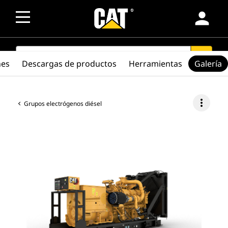
person
SEARCH
search
nes
Descargas de productos
Herramientas
Galería
more_vert
Grupos electrógenos diésel