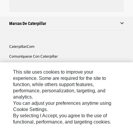
Marcas De Caterpillar
Caterpillar.com
Comuníquese Con Caterpillar
Mis Preferencias De Marketing
This site uses cookies to improve your
Mapa Del Sitio
experience. Some are required for the site to
function, while others support features,
Cookie Settings
performance, personalization, targeting, and
Avisos Legales
analytics.
You can adjust your preferences anytime using
Privacidad
Cookie Settings.
By selecting I Accept, you agree to the use of
functional, performance, and targeting cookies.
Latin America -
© 2026 Caterpillar. Todos los derechos