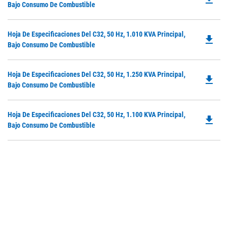
P
Bajo Consumo De Combustible
a
O
N
in
Ta
Do
Hoja De Especificaciones Del C32, 50 Hz, 1.010 KVA Principal,
a
file_download
P
Bajo Consumo De Combustible
N
O
Ta
in
Do
Hoja De Especificaciones Del C32, 50 Hz, 1.250 KVA Principal,
a
file_download
P
Bajo Consumo De Combustible
N
O
Ta
in
Do
Hoja De Especificaciones Del C32, 50 Hz, 1.100 KVA Principal,
a
file_download
P
Bajo Consumo De Combustible
N
O
Ta
in
a
N
Ta