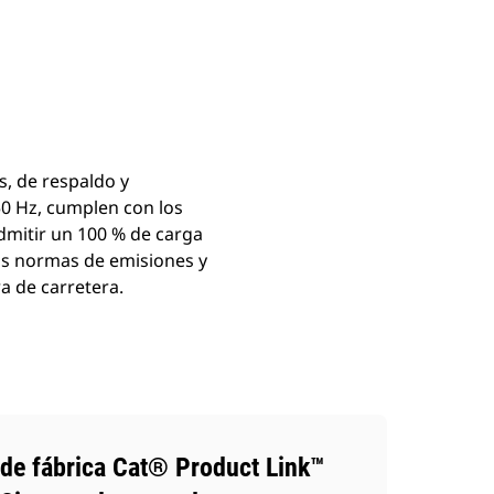
as
Galería
Buscar Un Distribuidor
Consultar Precio
s, de respaldo y
50 Hz, cumplen con los
dmitir un 100 % de carga
as normas de emisiones y
a de carretera.
de fábrica Cat® Product Link™