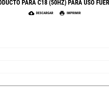
ODUCTO PARA C18 (50HZ) PARA USO FUE
cloud_download
print
DESCARGAR
IMPRIMIR