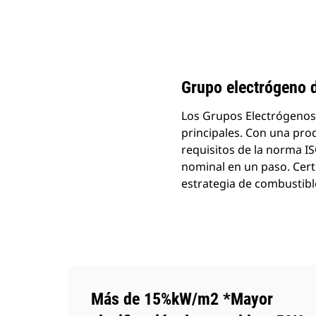
C18 (50Hz) Para Uso Fuera De Carretera En China
Ben
Cambiar modelo
Grupo electrógeno 
Los Grupos Electrógenos 
principales. Con una prod
requisitos de la norma I
nominal en un paso. Cert
estrategia de combustible
Más de 15%kW/m2 *Mayor