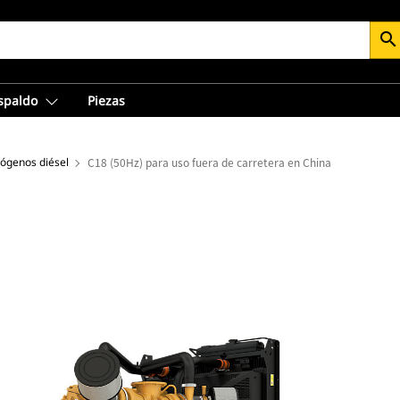
search
espaldo
Piezas
rógenos diésel
C18 (50Hz) para uso fuera de carretera en China