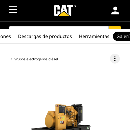
person
SEARCH
search
iones
Descargas de productos
Herramientas
Galerí
more_vert
Grupos electrógenos diésel