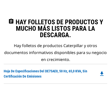
assignment
HAY FOLLETOS DE PRODUCTOS Y
MUCHO MÁS LISTOS PARA LA
DESCARGA.
Hay folletos de productos Caterpillar y otros
documentos informativos disponibles para su negocio
en crecimiento.
Do
Hoja De Especificaciones Del DE75AE0, 50 Hz, 65,0 KVA, Sin
file_download
P
Certificación De Emisiones
O
in
a
N
Ta