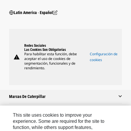
Latin America ‧ Español
Redes Sociales
Las Cookies Son Obligatorias
Para habilitar esta función, debe
Configuración de
warning
aceptar el uso de cookies de
cookies
segmentación, funcionales y de
rendimiento.
Marcas De Caterpillar
This site uses cookies to improve your
Caterpillar.com
experience. Some are required for the site to
function, while others support features,
Comuníquese Con Caterpillar