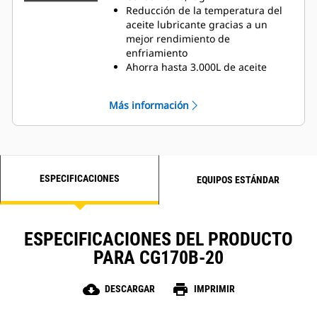
Reducción de la temperatura del
aceite lubricante gracias a un
mejor rendimiento de
enfriamiento
Ahorra hasta 3.000L de aceite
lubricante cada año en
comparación con grupos
Más información
electrógenos similares
ESPECIFICACIONES
EQUIPOS ESTÁNDAR
ESPECIFICACIONES DEL PRODUCTO
PARA CG170B-20
cloud_download
print
DESCARGAR
IMPRIMIR