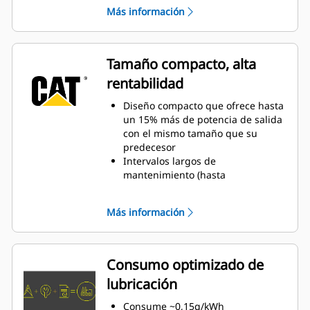
Más información
Tamaño compacto, alta
rentabilidad
Diseño compacto que ofrece hasta
un 15% más de potencia de salida
con el mismo tamaño que su
predecesor
Intervalos largos de
mantenimiento (hasta
80.000horas)
Disponible en diferentes
Más información
aplicaciones, tales como gas
natural, biogás, boca de pozo y
operación de gas propano
Máxima flexibilidad gracias a las
Consumo optimizado de
diferentes variantes de motor
lubricación
Consume ~0,15g/kWh