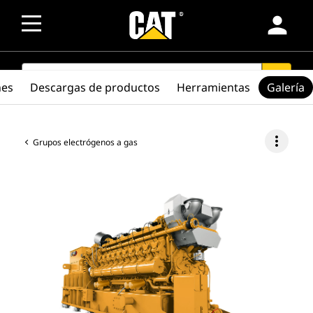
person
SEARCH
search
nes
Descargas de productos
Herramientas
Galería
more_vert
Grupos electrógenos a gas