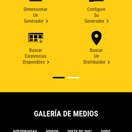
Dimensionar
Configure
Un
Su
Generador
Generador
Buscar
Buscar
Existencias
Un
Disponibles
Distribuidor
GALERÍA DE MEDIOS
FOTOGRAFÍAS
VIDEOS
VISTA DE 360º
TODO