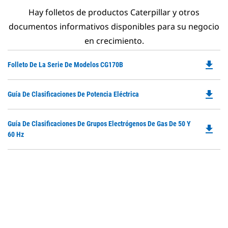
Hay folletos de productos Caterpillar y otros
documentos informativos disponibles para su negocio
en crecimiento.
file_download
Do
Folleto De La Serie De Modelos CG170B
P
O
file_download
Do
Guía De Clasificaciones De Potencia Eléctrica
in
P
a
O
N
Do
Guía De Clasificaciones De Grupos Electrógenos De Gas De 50 Y
in
file_download
Ta
P
60 Hz
a
O
N
in
Ta
a
N
Ta