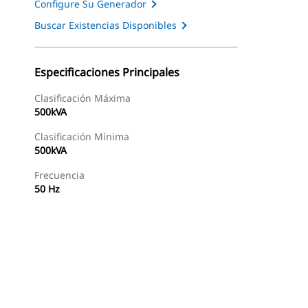
Configure Su Generador
Buscar Existencias Disponibles
Especificaciones Principales
Clasificación Máxima
500kVA
Clasificación Mínima
500kVA
Frecuencia
50 Hz
as
Galería
Buscar Un Distribuidor
Consultar Precio