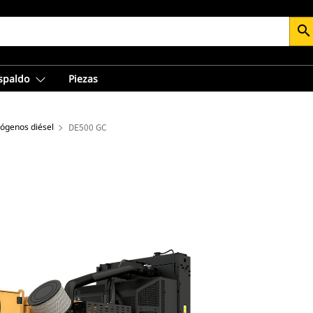
search
espaldo
Piezas
rógenos diésel
DE500 GC