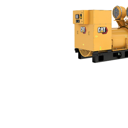
3516B (60 Hz)
Ben