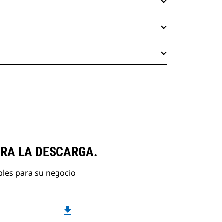
ARA LA DESCARGA.
bles para su negocio
file_download
Downloadable
PDF