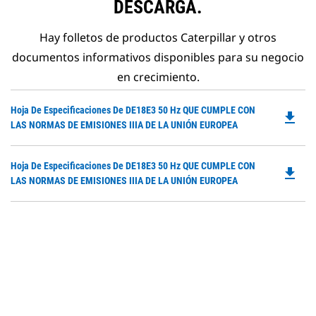
DESCARGA.
Hay folletos de productos Caterpillar y otros
documentos informativos disponibles para su negocio
en crecimiento.
Do
Hoja De Especificaciones De DE18E3 50 Hz QUE CUMPLE CON
file_download
P
LAS NORMAS DE EMISIONES IIIA DE LA UNIÓN EUROPEA
O
in
Do
Hoja De Especificaciones De DE18E3 50 Hz QUE CUMPLE CON
a
file_download
P
LAS NORMAS DE EMISIONES IIIA DE LA UNIÓN EUROPEA
N
O
Ta
in
a
N
Ta