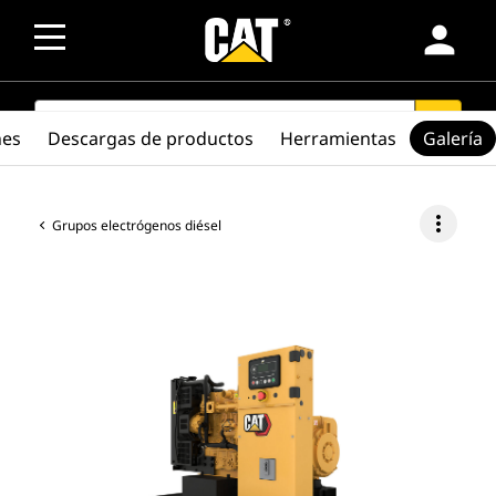
person
SEARCH
search
nes
Descargas de productos
Herramientas
Galería
more_vert
Grupos electrógenos diésel