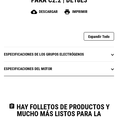
PARA C2.2 | DE18E3
cloud_download
print
DESCARGAR
IMPRIMIR
Expandir Todo
ESPECIFICACIONES DE LOS GRUPOS ELECTRÓGENOS
ESPECIFICACIONES DEL MOTOR
assignment
HAY FOLLETOS DE PRODUCTOS Y
MUCHO MÁS LISTOS PARA LA