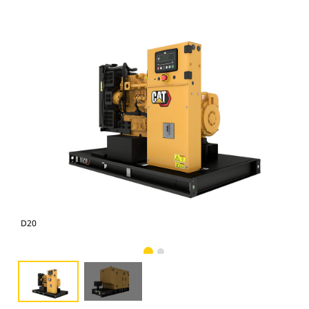
D20
D2