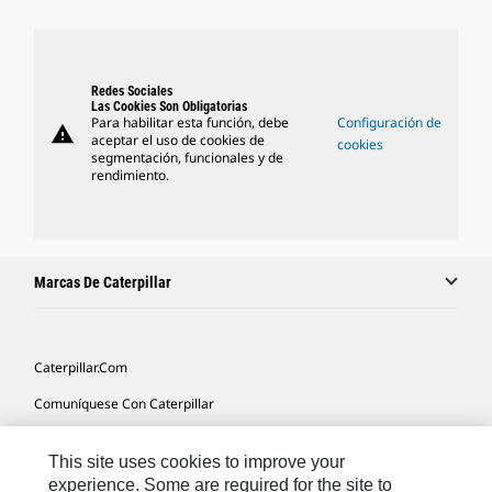
Redes Sociales
Las Cookies Son Obligatorias
Para habilitar esta función, debe
Configuración de
warning
aceptar el uso de cookies de
cookies
segmentación, funcionales y de
rendimiento.
Marcas De Caterpillar
Caterpillar.com
Comuníquese Con Caterpillar
Mis Preferencias De Marketing
This site uses cookies to improve your
Mapa Del Sitio
experience. Some are required for the site to