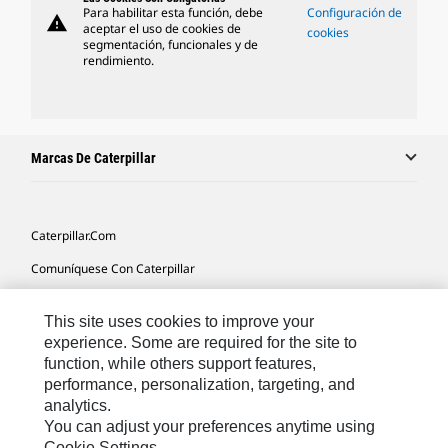
Para habilitar esta función, debe
Configuración de
warning
aceptar el uso de cookies de
cookies
segmentación, funcionales y de
rendimiento.
Marcas De Caterpillar
Caterpillar.com
Comuníquese Con Caterpillar
Mis Preferencias De Marketing
This site uses cookies to improve your
Mapa Del Sitio
experience. Some are required for the site to
function, while others support features,
Cookie Settings
performance, personalization, targeting, and
Avisos Legales
analytics.
You can adjust your preferences anytime using
Privacidad
Cookie Settings.