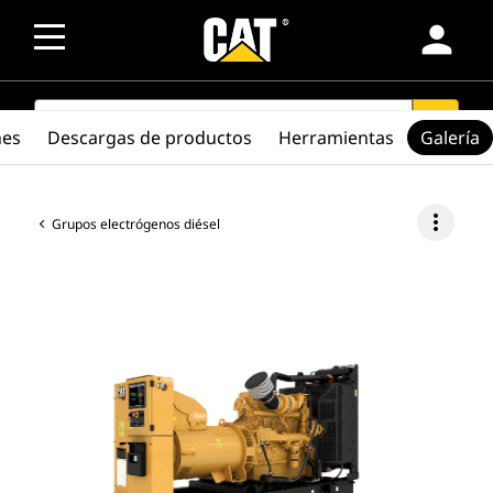
person
SEARCH
search
nes
Descargas de productos
Herramientas
Galería
more_vert
Grupos electrógenos diésel