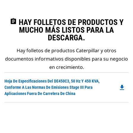
assignment
HAY FOLLETOS DE PRODUCTOS Y
MUCHO MÁS LISTOS PARA LA
DESCARGA.
Hay folletos de productos Caterpillar y otros
documentos informativos disponibles para su negocio
en crecimiento.
Do
Hoja De Especificaciones Del DE450C3, 50 Hz Y 450 KVA,
file_download
P
Conforme A Las Normas De Emisiones Stage III Para
O
Aplicaciones Fuera De Carretera De China
in
a
N
Ta