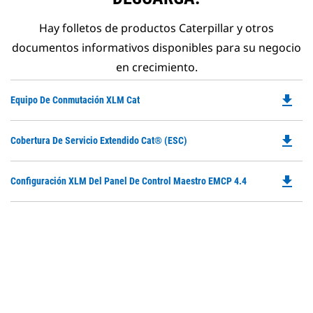
Hay folletos de productos Caterpillar y otros
documentos informativos disponibles para su negocio
en crecimiento.
file_download
Do
Equipo De Conmutación XLM Cat
P
O
file_download
Do
Cobertura De Servicio Extendido Cat® (ESC)
in
P
a
O
N
file_download
Do
Configuración XLM Del Panel De Control Maestro EMCP 4.4
in
Ta
P
a
O
N
in
Ta
a
N
Ta