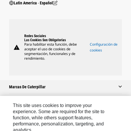
Latin America ‧ Español
Redes Sociales
Las Cookies Son Obligatorias
Para habilitar esta función, debe
Configuración de
warning
aceptar el uso de cookies de
cookies
segmentación, funcionales y de
rendimiento.
Marcas De Caterpillar
This site uses cookies to improve your
Caterpillar.com
experience. Some are required for the site to
function, while others support features,
Comuníquese Con Caterpillar
performance, personalization, targeting, and
Mis Preferencias De Marketing
analytics.