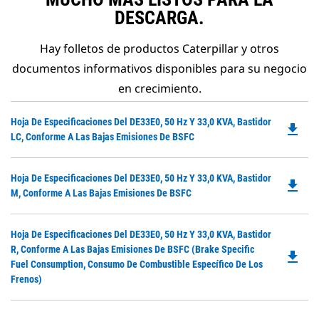
DESCARGA.
Hay folletos de productos Caterpillar y otros
documentos informativos disponibles para su negocio
en crecimiento.
Do
Hoja De Especificaciones Del DE33E0, 50 Hz Y 33,0 KVA, Bastidor
file_download
P
LC, Conforme A Las Bajas Emisiones De BSFC
O
in
Do
Hoja De Especificaciones Del DE33E0, 50 Hz Y 33,0 KVA, Bastidor
a
file_download
P
M, Conforme A Las Bajas Emisiones De BSFC
N
O
Ta
in
Do
Hoja De Especificaciones Del DE33E0, 50 Hz Y 33,0 KVA, Bastidor
a
P
R, Conforme A Las Bajas Emisiones De BSFC (Brake Specific
N
file_download
O
Fuel Consumption, Consumo De Combustible Específico De Los
Ta
in
Frenos)
a
N