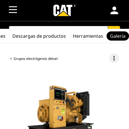
person
SEARCH
search
nes
Descargas de productos
Herramientas
Galería
more_vert
Grupos electrógenos diésel