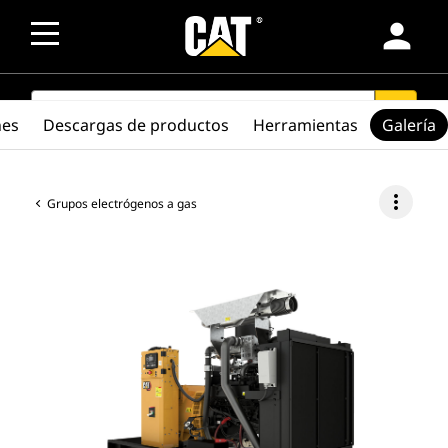
person
SEARCH
search
nes
Descargas de productos
Herramientas
Galería
more_vert
Grupos electrógenos a gas