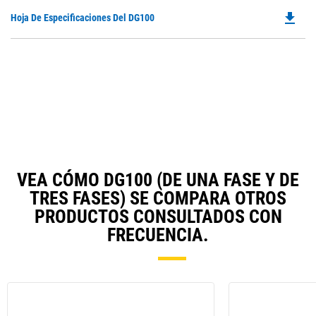
file_download
Do
Hoja De Especificaciones Del DG100
P
O
in
a
N
Ta
VEA CÓMO DG100 (DE UNA FASE Y DE
TRES FASES) SE COMPARA OTROS
PRODUCTOS CONSULTADOS CON
FRECUENCIA.