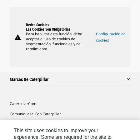
Redes Sociales
Las Cookies Son Obligatorias
Para habilitar esta función, debe
Configuración de
warning
aceptar el uso de cookies de
cookies
segmentación, funcionales y de
rendimiento.
Marcas De Caterpillar
Caterpillar.com
Comuníquese Con Caterpillar
Mis Preferencias De Marketing
This site uses cookies to improve your
Mapa Del Sitio
experience. Some are required for the site to