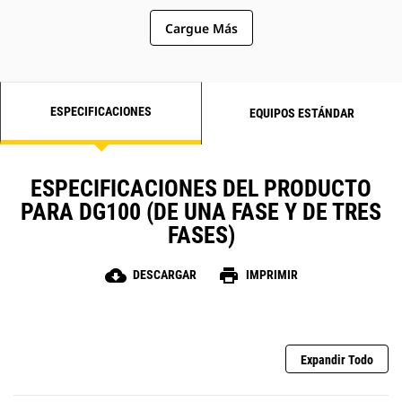
Cargue Más
ESPECIFICACIONES
EQUIPOS ESTÁNDAR
ESPECIFICACIONES DEL PRODUCTO
PARA DG100 (DE UNA FASE Y DE TRES
FASES)
cloud_download
print
DESCARGAR
IMPRIMIR
Expandir Todo