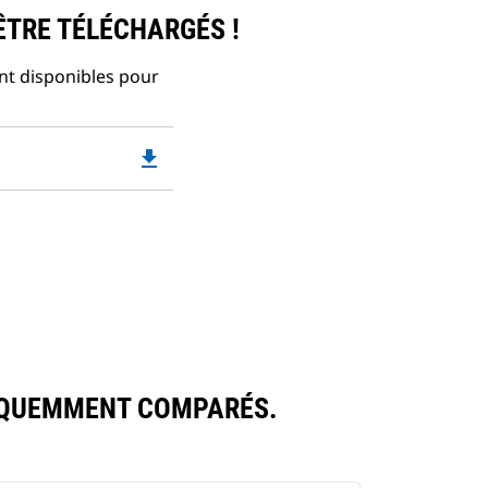
ÊTRE TÉLÉCHARGÉS !
nt disponibles pour
file_download
Downloadable
PDF
Opens
in
a
New
Tab
ÉQUEMMENT COMPARÉS.