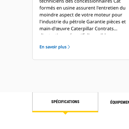
concessionnaires Cat
techniciens des concessionnaires Cat
formés en usine assurent l'entretien du
moindre aspect de votre moteur pour
l'industrie du pétrole Garantie pièces et
main-d'œuvre Caterpillar Contrats
d'entretien préventif disponibles avec
options de réparation avant panne Des
En savoir plus
programmes S•O•SSM comparent vos
échantillons d'huile et de liquide de
refroidissement aux normes Caterpillar
pour déterminer : – L'état des
composants internes du moteur – La
présence de liquides indésirables – La
présence de sous-produits de
combustion – L'intervalle de vidange
SPÉCIFICATIONS
ÉQUIPEME
d'huile propre au site