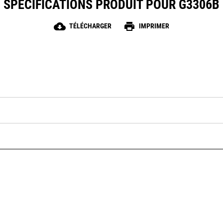
SPÉCIFICATIONS PRODUIT POUR G3306B
cloud_download
print
TÉLÉCHARGER
IMPRIMER