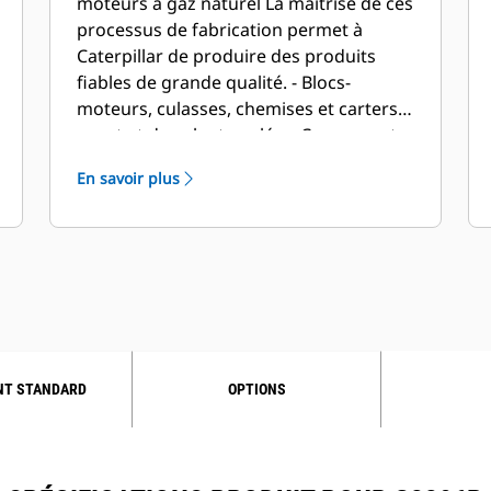
moteurs à gaz naturel La maîtrise de ces
processus de fabrication permet à
Caterpillar de produire des produits
fiables de grande qualité. - Blocs-
moteurs, culasses, chemises et carters
avant et de volant coulés – Composants
critiques usinés – Moteur entièrement
En savoir plus
monté
NT STANDARD
OPTIONS