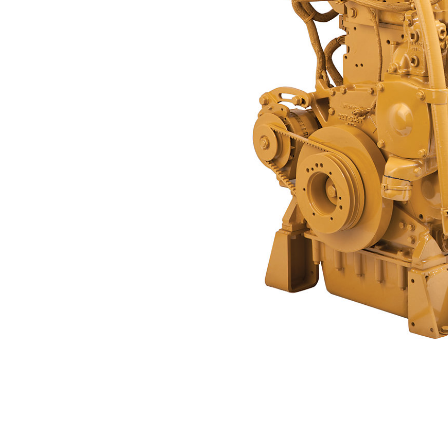
G3306B
Ava
Modifier le modèle