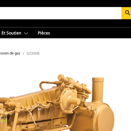
searc
 Et Soutien
Pièces
ssion de gaz
G3306B