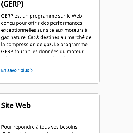
(GERP)
GERP est un programme sur le Web
conçu pour offrir des performances
exceptionnelles sur site aux moteurs à
gaz naturel Cat® destinés au marché de
la compression de gaz. Le programme
GERP fournit les données du moteur
relatives au chantier : altitude,
température ambiante, carburant,
En savoir plus
dégagement de chaleur du liquide de
refroidissement moteur, données
relatives aux performances, schémas
d'installation, fiches de spécifications et
courbes des pompes.
Site Web
Pour répondre à tous vos besoins