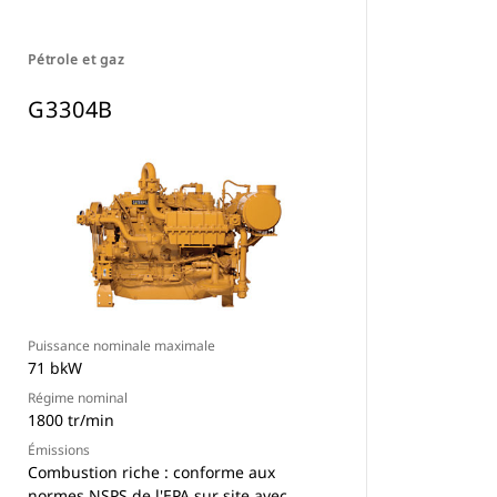
Pétrole et gaz
G3304B
Puissance nominale maximale
71 bkW
Régime nominal
1800 tr/min
Émissions
Combustion riche : conforme aux
normes NSPS de l'EPA sur site avec