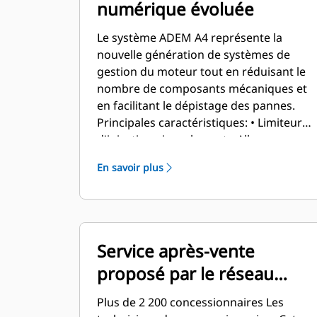
numérique évoluée
Le système ADEM A4 représente la
nouvelle génération de systèmes de
gestion du moteur tout en réduisant le
nombre de composants mécaniques et
en facilitant le dépistage des pannes.
Principales caractéristiques: • Limiteur
d'injection air-carburant • Allumage
électronique • Régulation
En savoir plus
électronique/commande de vitesse •
Logique de démarrage/arrêt •
Protection et surveillance du moteur
Service après-vente
proposé par le réseau
mondial de
Plus de 2 200 concessionnaires Les