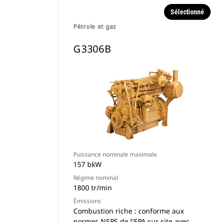
Sélectionné
Pétrole et gaz
G3306B
Puissance nominale maximale
157 bkW
Régime nominal
1800 tr/min
Émissions
Combustion riche : conforme aux
normes NSPS de l'EPA sur site avec