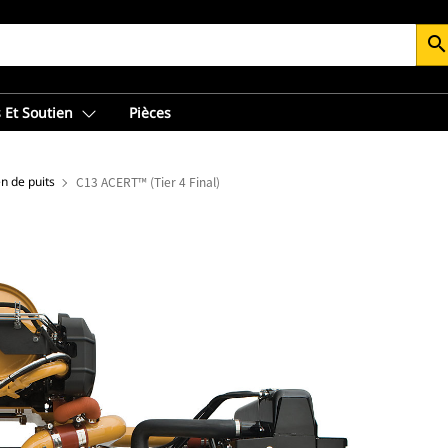
searc
 Et Soutien
Pièces
n de puits
C13 ACERT™ (Tier 4 Final)