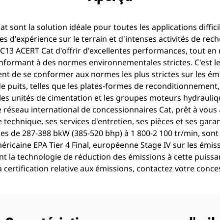
 sont la solution idéale pour toutes les applications diffi
es d'expérience sur le terrain et d'intenses activités de r
13 ACERT Cat d'offrir d'excellentes performances, tout en 
onformant à des normes environnementales strictes. C'est l
ent de se conformer aux normes les plus strictes sur les ém
de puits, telles que les plates-formes de reconditionnement
n, les unités de cimentation et les groupes moteurs hydrauli
le réseau international de concessionnaires Cat, prêt à vo
technique, ses services d'entretien, ses pièces et ses gara
es de 287-388 bkW (385-520 bhp) à 1 800-2 100 tr/min, son
ricaine EPA Tier 4 Final, européenne Stage IV sur les émis
nt la technologie de réduction des émissions à cette puissan
a certification relative aux émissions, contactez votre conce