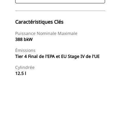
Caractéristiques Clés
Puissance Nominale Maximale
388 bkW
Émissions
Tier 4 Final de l'EPA et EU Stage IV de l'UE
Cylindrée
12.5 l
Offres
Trouver Concessionnaire
Demander Un Devis