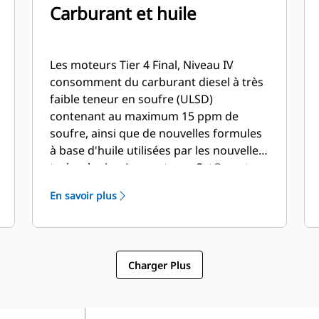
Carburant et huile
Les moteurs Tier 4 Final, Niveau IV
consomment du carburant diesel à très
faible teneur en soufre (ULSD)
contenant au maximum 15 ppm de
soufre, ainsi que de nouvelles formules
à base d'huile utilisées par les nouvelles
technologies. Les moteurs Cat® sont
conçus pour prendre en charge le
En savoir plus
biocarburant B20. Votre
concessionnaire Cat peut vous fournir
plus d'informations au sujet du
carburant et de l'huile.
Charger Plus