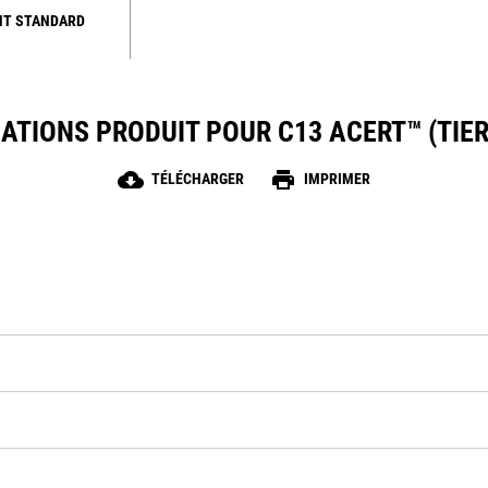
NT STANDARD
ATIONS PRODUIT POUR C13 ACERT™ (TIER
cloud_download
print
TÉLÉCHARGER
IMPRIMER