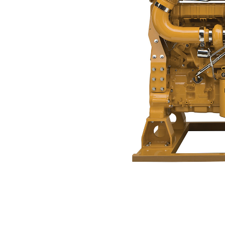
C13 ACERT™ (Tier 4 Final)
Ava
Modifier le modèle