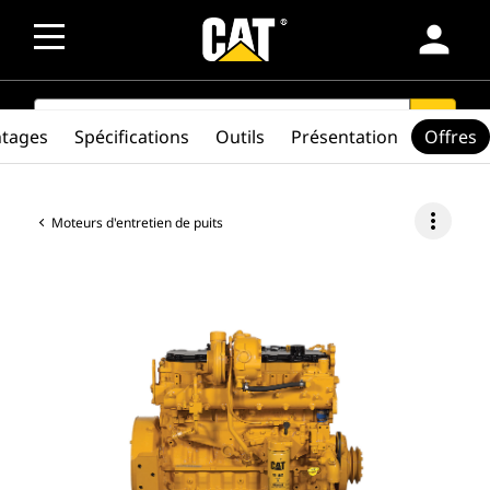
person
SEARCH
search
ntages
Spécifications
Outils
Présentation
Offres
more_vert
Moteurs d'entretien de puits