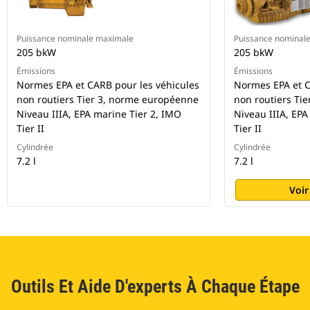
Puissance nominale maximale
Puissance nominal
205 bkW
205 bkW
Émissions
Émissions
Normes EPA et CARB pour les véhicules
Normes EPA et C
non routiers Tier 3, norme européenne
non routiers Ti
Niveau IIIA, EPA marine Tier 2, IMO
Niveau IIIA, EPA
Tier II
Tier II
Cylindrée
Cylindrée
7.2 l
7.2 l
Voir
Outils Et Aide D'experts À Chaque Étape