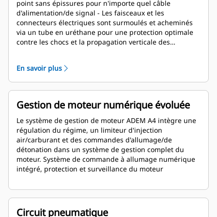
point sans épissures pour n'importe quel câble
d'alimentation/de signal - Les faisceaux et les
connecteurs électriques sont surmoulés et acheminés
via un tube en uréthane pour une protection optimale
contre les chocs et la propagation verticale des
flammes. - Pour répondre aux exigences de sécurité, les
connecteurs nécessitent l'utilisation d'un outil spécial
En savoir plus
pour être débranchés et portent l'avertissement « Ne
pas débrancher sous tension ». - Faisceau client de 25
pieds certifié NEC et ATEX en option – L'ECU est certifiée
en tant que partie du moteur conformément à la norme
Gestion de moteur numérique évoluée
EN 60079-15 relative aux atmosphères explosives. L'ECU
est protégée par une protection en acier inoxydable. –
Le système de gestion de moteur ADEM A4 intègre une
Les connexions de l'injecteur sont protégées au niveau
régulation du régime, un limiteur d'injection
du support de cache-soupapes par des protections en
air/carburant et des commandes d'allumage/de
acier inoxydable
détonation dans un système de gestion complet du
moteur. Système de commande à allumage numérique
intégré, protection et surveillance du moteur
Circuit pneumatique