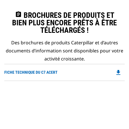
assignment
BROCHURES DE PRODUITS ET
BIEN PLUS ENCORE PRÊTS À ÊTRE
TÉLÉCHARGÉS !
Des brochures de produits Caterpillar et d’autres
documents d’information sont disponibles pour votre
activité croissante.
file_download
Do
FICHE TECHNIQUE DU C7 ACERT
P
O
in
a
N
Ta