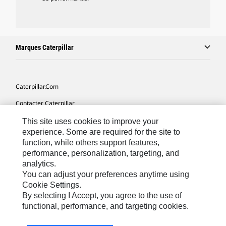
Marques Caterpillar
Caterpillar.com
Contacter Caterpillar
Mes Préférences Marketing
This site uses cookies to improve your
experience. Some are required for the site to
Plan Du Site
function, while others support features,
performance, personalization, targeting, and
Cookie Settings
analytics.
Légales
You can adjust your preferences anytime using
Cookie Settings.
Confidentialité
By selecting I Accept, you agree to the use of
functional, performance, and targeting cookies.