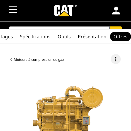
person
SEARCH
search
ntages
Spécifications
Outils
Présentation
Offres
more_vert
Moteurs à compression de gaz