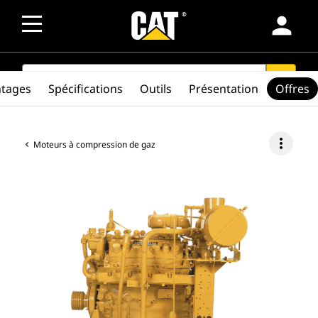
person
SEARCH
search
ntages
Spécifications
Outils
Présentation
Offres
more_vert
Moteurs à compression de gaz