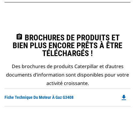
assignment
BROCHURES DE PRODUITS ET
BIEN PLUS ENCORE PRÊTS À ÊTRE
TÉLÉCHARGÉS !
Des brochures de produits Caterpillar et d’autres
documents d’information sont disponibles pour votre
activité croissante.
file_download
Do
Fiche Technique Du Moteur À Gaz G3408
P
O
in
a
N