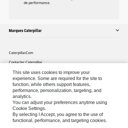
de performance.
Marques Caterpillar
Caterpillar.com
Contacter Caterpillar
Mes Préférences Marketing
This site uses cookies to improve your
experience. Some are required for the site to
Plan Du Site
function, while others support features,
performance, personalization, targeting, and
Cookie Settings
analytics.
Légales
You can adjust your preferences anytime using
Cookie Settings.
Confidentialité
By selecting I Accept, you agree to the use of
functional, performance, and targeting cookies.