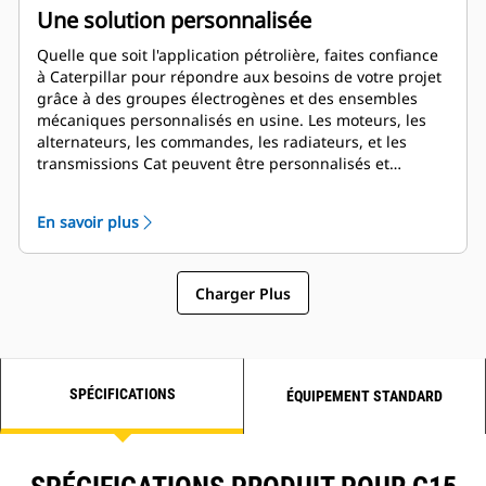
Une solution personnalisée
Quelle que soit l'application pétrolière, faites confiance
à Caterpillar pour répondre aux besoins de votre projet
grâce à des groupes électrogènes et des ensembles
mécaniques personnalisés en usine. Les moteurs, les
alternateurs, les commandes, les radiateurs, et les
transmissions Cat peuvent être personnalisés et
adaptés en collaboration avec nos concessionnaires
locaux pour créer des solutions uniques. Nos
En savoir plus
ensembles personnalisés sont pris en charge dans le
monde entier et couverts par une garantie de un an
après la mise en service.
Charger Plus
SPÉCIFICATIONS
ÉQUIPEMENT STANDARD