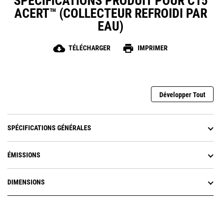
SPÉCIFICATIONS PRODUIT POUR C15
ACERT™ (COLLECTEUR REFROIDI PAR
EAU)
cloud_download
print
TÉLÉCHARGER
IMPRIMER
Développer Tout
SPÉCIFICATIONS GÉNÉRALES
ÉMISSIONS
DIMENSIONS