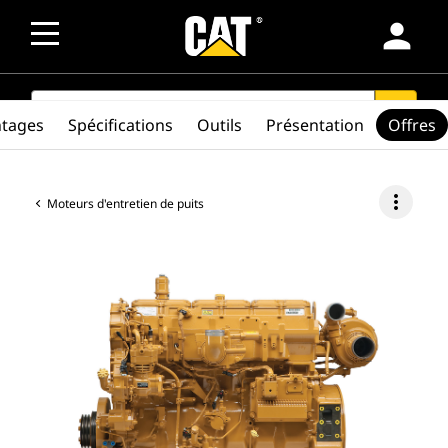
person
SEARCH
search
ntages
Spécifications
Outils
Présentation
Offres
more_vert
Moteurs d'entretien de puits