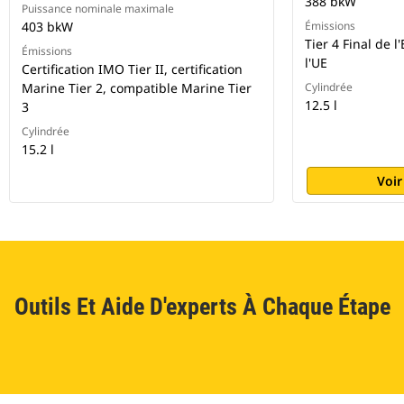
388 bkW
Puissance nominale maximale
403 bkW
Émissions
Tier 4 Final de l
Émissions
l'UE
Certification IMO Tier II, certification
Marine Tier 2, compatible Marine Tier
Cylindrée
12.5 l
3
Cylindrée
15.2 l
Voir
Outils Et Aide D'experts À Chaque Étape