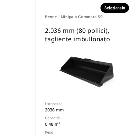
Selezionato
Benne - Minipala Gommata SSL
2.036 mm (80 pollici),
tagliente imbullonato
Larghezza
2036 mm
Capacità
0.48 m³
Peso