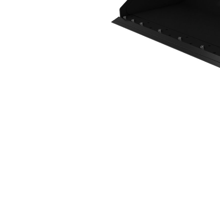
2.036 Mm (80 Pollici), Tagliente Imbullonato
Van
Cambia modello