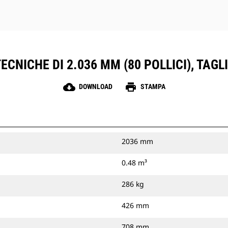
ECNICHE DI 2.036 MM (80 POLLICI), TAG
cloud_download
print
DOWNLOAD
STAMPA
2036 mm
0.48 m³
286 kg
426 mm
708 mm