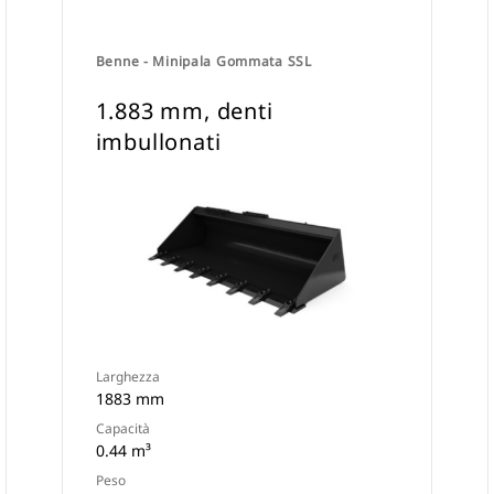
Benne - Minipala Gommata SSL
1.883 mm, denti
imbullonati
Larghezza
1883 mm
Capacità
0.44 m³
Peso