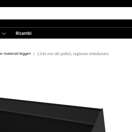
Ricambi
r materiali leggeri
2.036 mm (80 pollici), tagliente imbullonato