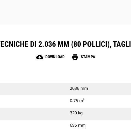
ECNICHE DI 2.036 MM (80 POLLICI), TAG
cloud_download
print
DOWNLOAD
STAMPA
2036 mm
0.75 m³
320 kg
695 mm