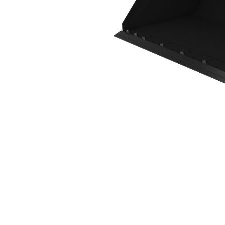
2.036 Mm (80 Pollici), Tagliente Imbullonato
Van
Cambia modello