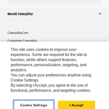
Marchi Caterpillar
Caterpillar.com
Contattate Caterpillar
Le Mie Preferenze Di Marketing
This site uses cookies to improve your
experience. Some are required for the site to
Mappa Del Sito
function, while others support features,
performance, personalization, targeting, and
Cookie Settings
analytics.
Informazioni Legali
You can adjust your preferences anytime using
Cookie Settings.
Tutela Della Privacy
By selecting I Accept, you agree to the use of
functional, performance, and targeting cookies.
Europe - Italian
© 2026 Caterpillar. Tutti i diritti riservati.
Cookie Settings
I Accept