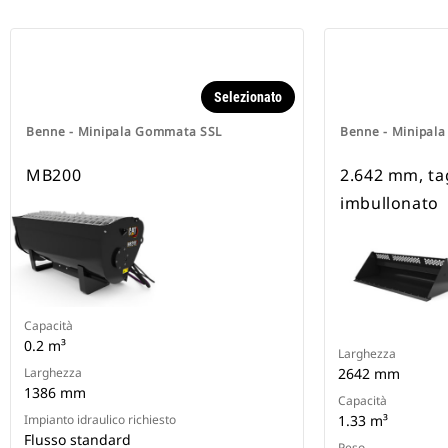
Selezionato
Benne - Minipala Gommata SSL
Benne - Minipal
MB200
2.642 mm, ta
imbullonato
Capacità
0.2 m³
Larghezza
Larghezza
2642 mm
1386 mm
Capacità
Impianto idraulico richiesto
1.33 m³
Flusso standard
Peso