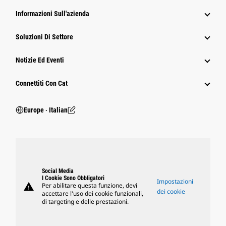
Informazioni Sull'azienda
Soluzioni Di Settore
Notizie Ed Eventi
Connettiti Con Cat
Europe ‧ Italian
Social Media
I Cookie Sono Obbligatori
Impostazioni
warning
Per abilitare questa funzione, devi
dei cookie
accettare l'uso dei cookie funzionali,
di targeting e delle prestazioni.