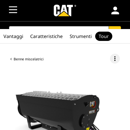
person
SEARCH
search
Vantaggi
Caratteristiche
Strumenti
Tour
more_vert
Benne miscelatrici