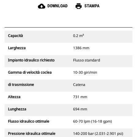
cloud_download
print
DOWNLOAD
STAMPA
Capacità
0.2 m³
Larghezza
1386 mm
Impianto idraulico richiesto
Flusso standard
Gamma di velocità coclea
10-30 giri/min
di trasmissione
Catena
Altezza
731 mm
Lunghezza
694 mm
Flusso idraulico ottimale
60-70 lpm (16-18 gpm)
Pressione idraulica ottimale
140-200 bar (2.031-2.901 psi)