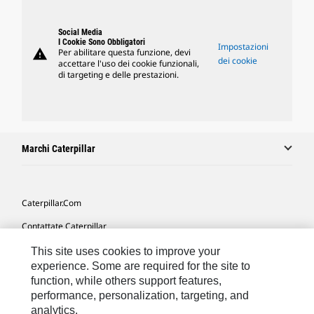
Social Media
I Cookie Sono Obbligatori
Impostazioni
warning
Per abilitare questa funzione, devi
dei cookie
accettare l'uso dei cookie funzionali,
di targeting e delle prestazioni.
Marchi Caterpillar
Caterpillar.com
Contattate Caterpillar
Le Mie Preferenze Di Marketing
This site uses cookies to improve your
experience. Some are required for the site to
Mappa Del Sito
function, while others support features,
performance, personalization, targeting, and
Cookie Settings
analytics.