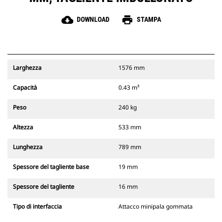
cloud_download
print
DOWNLOAD
STAMPA
Larghezza
1576 mm
Capacità
0.43 m³
Peso
240 kg
Altezza
533 mm
Lunghezza
789 mm
Spessore del tagliente base
19 mm
Spessore del tagliente
16 mm
Tipo di interfaccia
Attacco minipala gommata