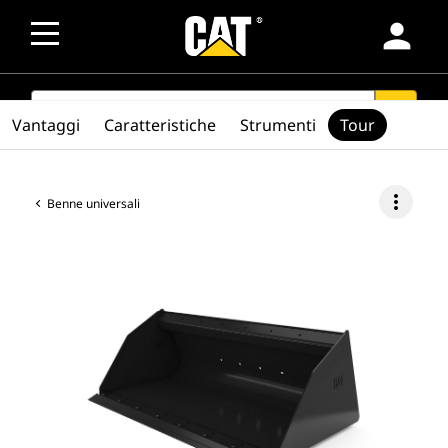
person
SEARCH
search
Vantaggi
Caratteristiche
Strumenti
Tour
more_vert
Benne universali