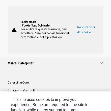
Social Media
I Cookie Sono Obbligatori
Impostazioni
warning
Per abilitare questa funzione, devi
dei cookie
accettare l'uso dei cookie funzionali,
di targeting e delle prestazioni.
Marchi Caterpillar
Caterpillar.com
Contattate Caterpillar
Le Mie Preferenze Di Marketing
This site uses cookies to improve your
experience. Some are required for the site to
Mappa Del Sito
function, while others support features,