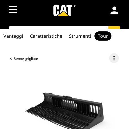
person
SEARCH
search
Vantaggi
Caratteristiche
Strumenti
Tour
more_vert
Benne grigliate