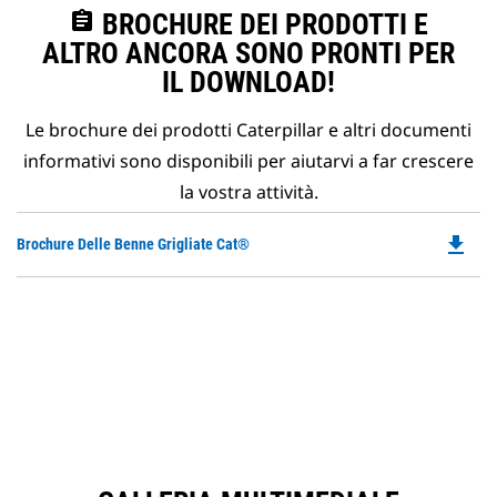
assignment
BROCHURE DEI PRODOTTI E
ALTRO ANCORA SONO PRONTI PER
IL DOWNLOAD!
Le brochure dei prodotti Caterpillar e altri documenti
informativi sono disponibili per aiutarvi a far crescere
la vostra attività.
file_download
Do
Brochure Delle Benne Grigliate Cat®
P
O
in
a
N
Ta