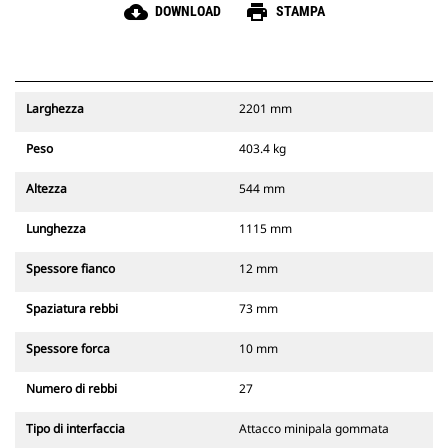
cloud_download
print
DOWNLOAD
STAMPA
Larghezza
2201 mm
Peso
403.4 kg
Altezza
544 mm
Lunghezza
1115 mm
Spessore fianco
12 mm
Spaziatura rebbi
73 mm
Spessore forca
10 mm
Numero di rebbi
27
Tipo di interfaccia
Attacco minipala gommata