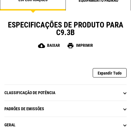
EQUIPAMENTO PADRÃO
ESPECIFICAÇÕES DE PRODUTO PARA
C9.3B
cloud_download
print
BAIXAR
IMPRIMIR
Expandir Tudo
CLASSIFICAÇÃO DE POTÊNCIA
PADRÕES DE EMISSÕES
GERAL