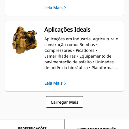
criando um motor mais simples e
Leia Mais
mais leve que é 18% mais poderoso
que seu antecessor, para que os
operadores sempre realizem o
trabalho.
Aplicações Ideais
Aplicações em indústria, agricultura e
construção como: Bombas •
Compressores • Picadores •
Esmerilhadeiras • Equipamento de
pavimentação de asfalto • Unidades
de potência hidráulica • Plataformas
de furar • Plataformas de perfuratriz •
Tratores
Leia Mais
Carregar Mais
ESPECIFICAÇÕES