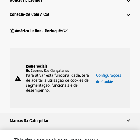
Notícias E Eventos
Conecte-Se Com A Cat
América Latina ‧ Português
Redes Sociais
Os Cookies São Obrigatórios
Para ativar esta funcionalidade, terá
Configurações
warning
de aceitar a utilização de cookies de
de Cookie
segmentação, funcionais e de
desempenho.
Marcas Da Caterpillar