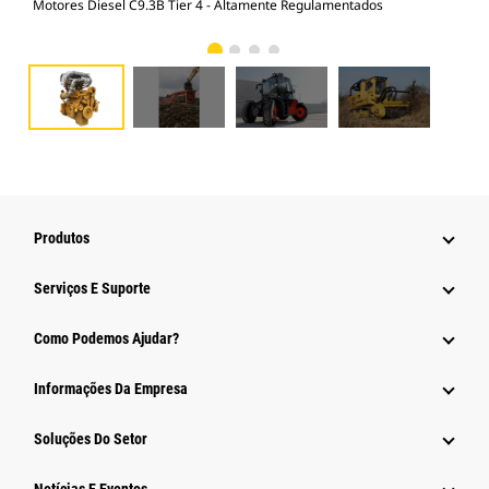
Motores Diesel C9.3B Tier 4 - Altamente Regulamentados
Mot
Produtos
Serviços E Suporte
Como Podemos Ajudar?
Informações Da Empresa
Soluções Do Setor