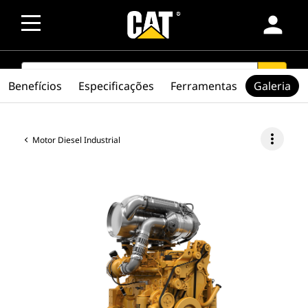
person
SEARCH
search
Benefícios
Especificações
Ferramentas
Galeria
more_vert
Motor Diesel Industrial