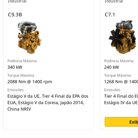
Industrial
Industrial
C9.3B
C7.1
Potência Máxima
Potência Máxima
340 kW
240 kW
Torque Máximo
Torque Máximo
2088 Nm @ 1400 rpm
1268 Nm @ 140
Emissões
Emissões
Estágio V da UE, Tier 4 Final da EPA dos
Tier 4 Final do 
EUA, Estágio V da Coreia, Japão 2014,
Estágio IV da UE
China NRIV
Exib