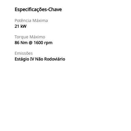
Especificações-Chave
Potência Máxima
21 kW
Torque Máximo
86 Nm @ 1600 rpm
Emissões
Estágio IV Não Rodoviário
Encontrar Revendedor
Consulte O Preço