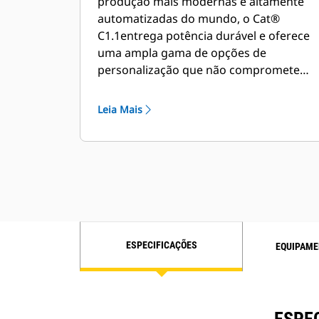
produção mais modernas e altamente
automatizadas do mundo, o Cat®
C1.1
entrega potência durável e oferece
uma ampla gama de opções de
personalização que não comprometem
a qualidade e a durabilidade.
Leia Mais
ESPECIFICAÇÕES
EQUIPAME