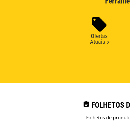
Ferrame
Ofertas
Atuais
assignment
FOLHETOS D
Folhetos de produto