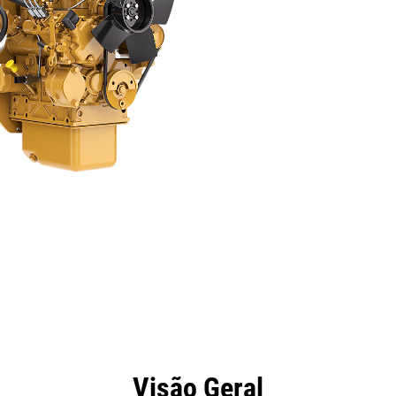
efícios
Especificações
Ferramentas
Galeria
Visão Geral