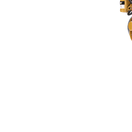
C1.1 China NR4
Ben
Alterar Modelo