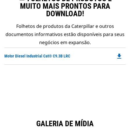
MUITO MAIS PRONTOS PARA
DOWNLOAD!
Folhetos de produtos da Caterpillar e outros
documentos informativos estão disponíveis para seus
negócios em expansão.
file_download
Do
Motor Diesel Industrial Cat® C9.3B LRC
P
O
in
a
N
Ta
GALERIA DE MÍDIA