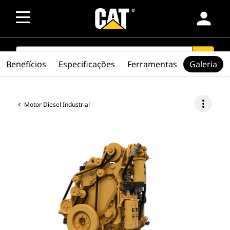
person
SEARCH
search
Benefícios
Especificações
Ferramentas
Galeria
more_vert
Motor Diesel Industrial