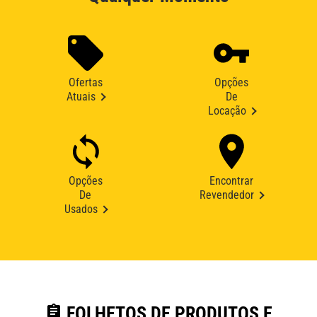
Ofertas
Opções
Atuais
De
Locação
Opções
Encontrar
De
Revendedor
Usados
assignment
FOLHETOS DE PRODUTOS E