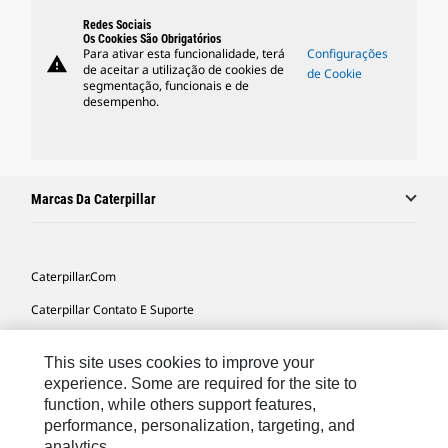
Redes Sociais
Os Cookies São Obrigatórios
Para ativar esta funcionalidade, terá
Configurações
warning
de aceitar a utilização de cookies de
de Cookie
segmentação, funcionais e de
desempenho.
Marcas Da Caterpillar
Caterpillar.com
Caterpillar Contato E Suporte
Minhas Preferências De Marketing
This site uses cookies to improve your
Mapa Do Local
experience. Some are required for the site to
function, while others support features,
Cookie Settings
performance, personalization, targeting, and
Legal
analytics.