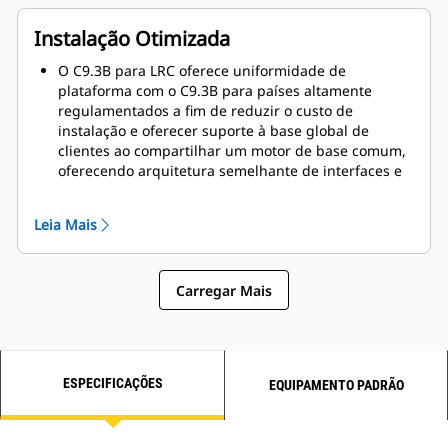
Instalação Otimizada
O C9.3B para LRC oferece uniformidade de
plataforma com o C9.3B para países altamente
regulamentados a fim de reduzir o custo de
instalação e oferecer suporte à base global de
clientes ao compartilhar um motor de base comum,
oferecendo arquitetura semelhante de interfaces e
controles de máquina.
A alta densidade de potência de até 33,3 kW/l (44,7
Leia Mais
hp/l) oferece a fabricantes de equipamentos
originais (OEMs)
a capacidade de reduzir a
instalação do motor sem sacrificar o desempenho.
Carregar Mais
Opções de motor totalmente configuráveis e
unidade de energia industrial (IPU, Industrial Power
Unit) disponível na fábrica para evitar
custos
significativos de design, validação e fabricação.
ESPECIFICAÇÕES
EQUIPAMENTO PADRÃO