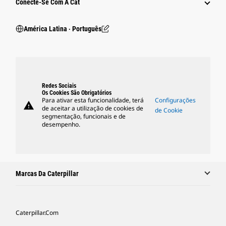
Conecte-Se Com A Cat
América Latina ‧ Português
Redes Sociais
Os Cookies São Obrigatórios
Para ativar esta funcionalidade, terá
Configurações
warning
de aceitar a utilização de cookies de
de Cookie
segmentação, funcionais e de
desempenho.
Marcas Da Caterpillar
Caterpillar.com