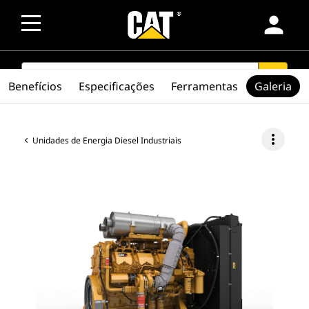
person
SEARCH
search
Benefícios
Especificações
Ferramentas
Galeria
more_vert
Unidades de Energia Diesel Industriais