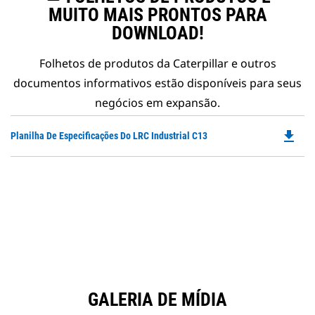
MUITO MAIS PRONTOS PARA
DOWNLOAD!
Folhetos de produtos da Caterpillar e outros
documentos informativos estão disponíveis para seus
negócios em expansão.
file_download
Do
Planilha De Especificações Do LRC Industrial C13
P
O
in
a
N
Ta
GALERIA DE MÍDIA