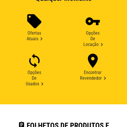
Ofertas
Opções
Atuais
De
Locação
Opções
Encontrar
De
Revendedor
Usados
assignment
FOLHETOS DE PRODUTOS E