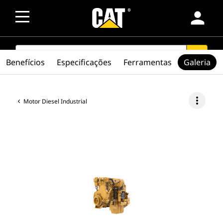
person
SEARCH
search
Benefícios
Especificações
Ferramentas
Galeria
more_vert
Motor Diesel Industrial