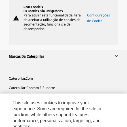
Redes Sociais
Os Cookies São Obrigatórios
Para ativar esta funcionalidade, terá
Configurações
warning
de aceitar a utilização de cookies de
de Cookie
segmentação, funcionais e de
desempenho.
Marcas Da Caterpillar
Caterpillar.com
Caterpillar Contato E Suporte
Minhas Preferências De Marketing
This site uses cookies to improve your
Mapa Do Local
experience. Some are required for the site to
function, while others support features,
Cookie Settings
performance, personalization, targeting, and
Legal
analytics.