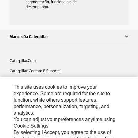
segmentação, funcionais e de
desempenho.
Marcas Da Caterpillar
Caterpillar.com
Caterpillar Contato E Suporte
Minhas Preferências De Marketing
This site uses cookies to improve your
Mapa Do Local
experience. Some are required for the site to
function, while others support features,
Cookie Settings
performance, personalization, targeting, and
Legal
analytics.
You can adjust your preferences anytime using
Privacidade
Cookie Settings.
By selecting I Accept, you agree to the use of