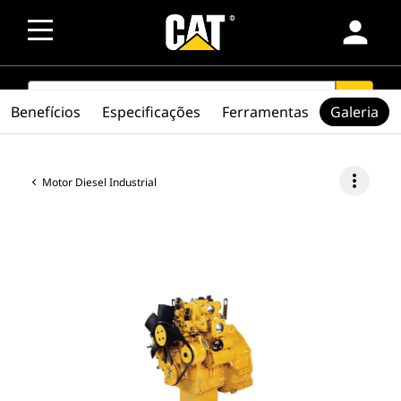
person
SEARCH
search
Benefícios
Especificações
Ferramentas
Galeria
more_vert
Motor Diesel Industrial