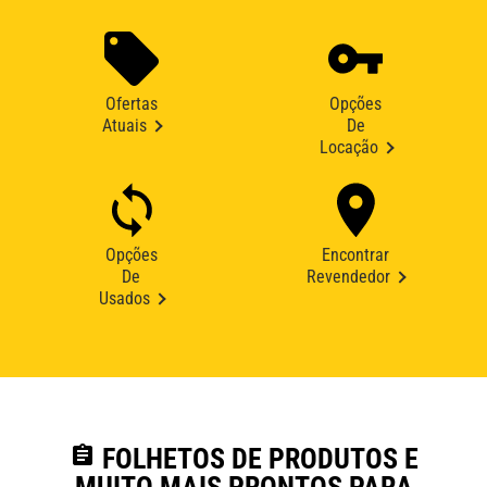
Ofertas
Opções
Atuais
De
Locação
Opções
Encontrar
De
Revendedor
Usados
assignment
FOLHETOS DE PRODUTOS E