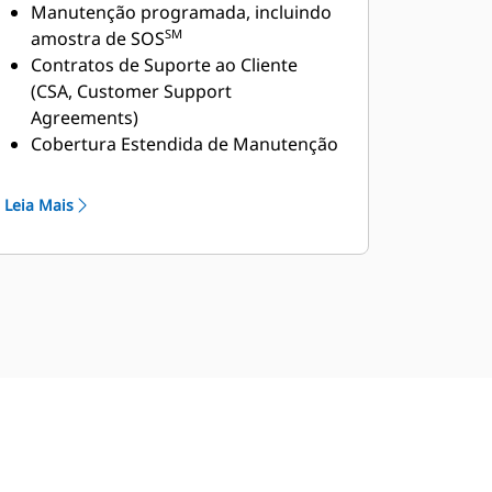
Oferecido pela Rede
Manutenção programada, incluindo
Mundial de Revendedores
SM
amostra de SOS
Contratos de Suporte ao Cliente
Cat
(CSA, Customer Support
Agreements)
Cobertura Estendida de Manutenção
(ESC, Extended Service Coverage)
Caterpillar
Leia Mais
Rede de serviços de revendedor de
alta qualidade
Rede de serviços de revendedor
estendida pelo programa
Distribuidor de Serviço Industrial
(ISD, Industrial Service Distributor)
Cat