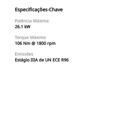
Especificações-Chave
Potência Máxima
26.1 kW
Torque Máximo
106 Nm @ 1800 rpm
Emissões
Estágio IIIA de UN ECE R96
Encontrar Revendedor
Consulte O Preço