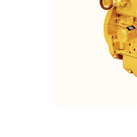
C1.7
Ben
Alterar Modelo