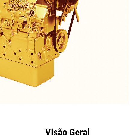
efícios
Especificações
Ferramentas
Galeria
Visão Geral