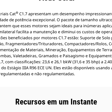
®
riais Cat
C1.7 apresentam um desempenho impressionant
dade de potência excepcional. O pacote de tamanho ultrac
antem que esses motores sejam ideais para inúmeras aplic
ilateral facilita a manutenção e diminui os custos de oper
ações beneficiados por motores C1.7 estão: Suporte de Solo
o, Fragmentadores/Trituradores, Compactadores/Rolos, Con
vimentação de Materiais, Mineração, Equipamentos de Terr
ombas, Valetadeiras, Gramados e Paisagismo e Equipamen
, com classificações: 23,6 e 26,1 bkW (31,6 e 35 bhp) a 2.
do Estágio IIIA R96 ECE UN. Eles estão disponíveis usando a
 regulamentadas e não regulamentadas.
Recursos em um Instante