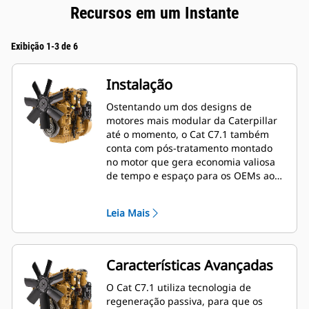
Recursos em um Instante
Exibição 1-3 de 6
Instalação
Ostentando um dos designs de
motores mais modular da Caterpillar
até o momento, o Cat C7.1 também
conta com pós-tratamento montado
no motor que gera economia valiosa
de tempo e espaço para os OEMs ao
instalar em uma ampla variedade de
máquinas — principalmente em
Leia Mais
aplicações industriais e de
construção. Os OEMs também
desfrutam de reduções de 20% no
comprimento, 5% na altura e 40% no
Características Avançadas
peso em comparação com plataformas
de nove litros.
O Cat C7.1 utiliza tecnologia de
regeneração passiva, para que os