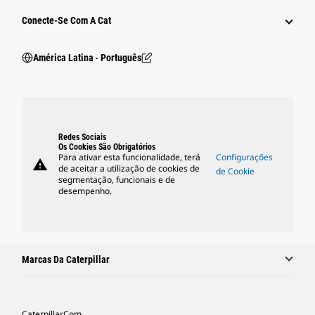
Conecte-Se Com A Cat
América Latina ‧ Português
Redes Sociais
Os Cookies São Obrigatórios
Para ativar esta funcionalidade, terá
Configurações
warning
de aceitar a utilização de cookies de
de Cookie
segmentação, funcionais e de
desempenho.
Marcas Da Caterpillar
Caterpillar.com