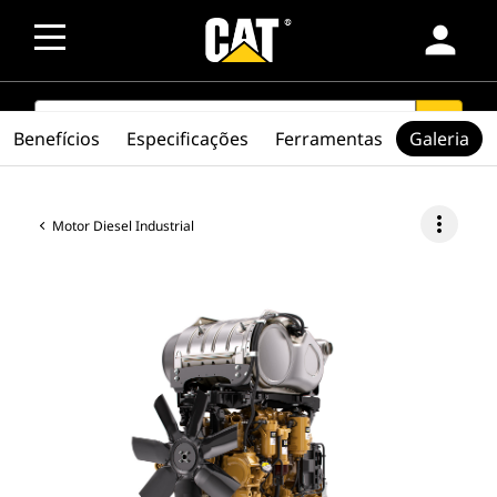
person
SEARCH
search
Benefícios
Especificações
Ferramentas
Galeria
more_vert
Motor Diesel Industrial