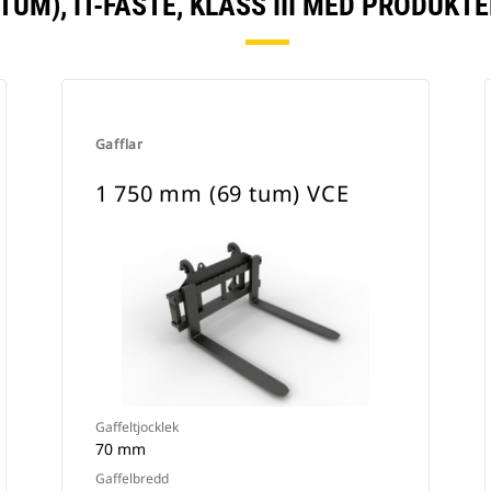
TUM), IT-FÄSTE, KLASS III MED PRODUK
Gafflar
1 750 mm (69 tum) VCE
Gaffeltjocklek
70 mm
Gaffelbredd