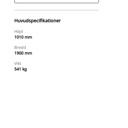
Huvudspecifikationer
Höjd
1010 mm
Bredd
1900 mm
Vikt
541 kg
Handla Nu
Begär En Offert