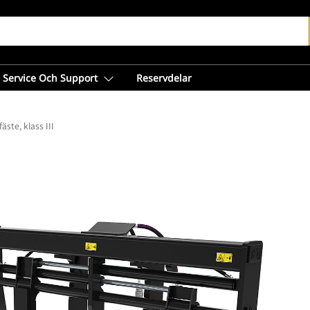
Service Och Support
Reservdelar
äste, klass III