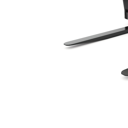
1 220 Mm (48 Tum), IT-Fäste, Klass III
För
Ändra modell