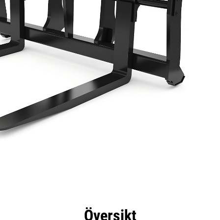
delar
Specifikationer
Verktyg
Rundtur
Översikt