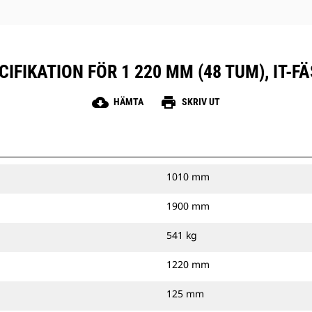
FIKATION FÖR 1 220 MM (48 TUM), IT-FÄS
cloud_download
print
HÄMTA
SKRIV UT
1010 mm
1900 mm
541 kg
1220 mm
125 mm