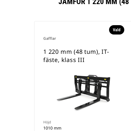
JÄMFÖR 1 220 MM (48 
Vald
Gafflar
1 220 mm (48 tum), IT-
fäste, klass III
Höjd
1010 mm