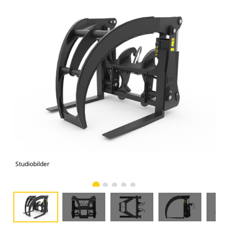
Studiobilder
Vy 