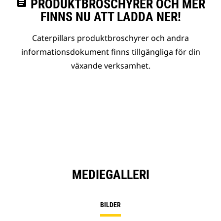
assignment
PRODUKTBROSCHYRER OCH MER
FINNS NU ATT LADDA NER!
Caterpillars produktbroschyrer och andra
informationsdokument finns tillgängliga för din
växande verksamhet.
MEDIEGALLERI
BILDER