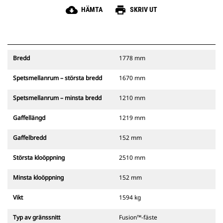
cloud_download
print
HÄMTA
SKRIV UT
Bredd
1778 mm
Spetsmellanrum – största bredd
1670 mm
Spetsmellanrum – minsta bredd
1210 mm
Gaffellängd
1219 mm
Gaffelbredd
152 mm
Största kloöppning
2510 mm
Minsta kloöppning
152 mm
Vikt
1594 kg
Typ av gränssnitt
Fusion™-fäste