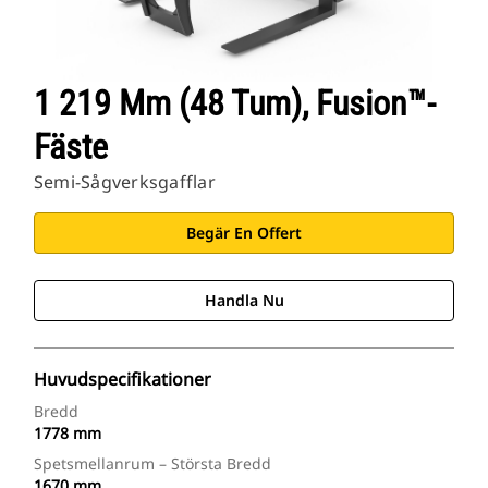
1 219 Mm (48 Tum), Fusion™-
Fäste
Semi-Sågverksgafflar
Begär En Offert
Handla Nu
Huvudspecifikationer
Bredd
1778 mm
Spetsmellanrum – Största Bredd
1670 mm