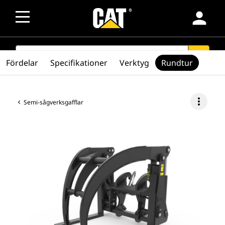
person
SEARCH
search
Fördelar
Specifikationer
Verktyg
Rundtur
more_vert
Semi-sågverksgafflar