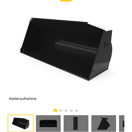
Atelieraufnahme
Vor