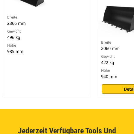
Breite
2366 mm
Gewicht
496 kg
Breite
Höhe
2060 mm
985 mm
Gewicht
422 kg
Höhe
940 mm
Deta
Jederzeit Verfügbare Tools Und