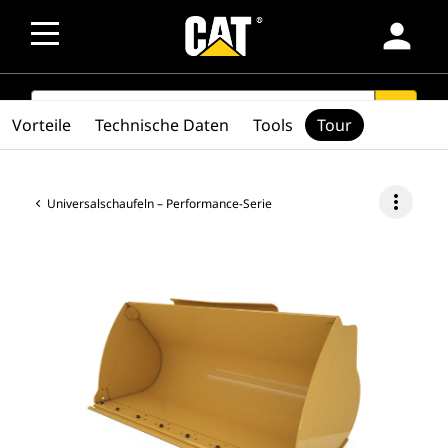
person
SEARCH
search
Vorteile
Technische Daten
Tools
Tour
more_vert
Universalschaufeln – Performance-Serie