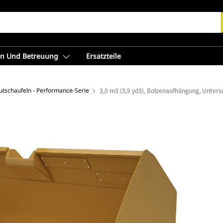
en Und Betreuung
Ersatzteile
utschaufeln - Performance-Serie
3,0 m3 (3,9 yd3), Bolzenaufhängung, Unter