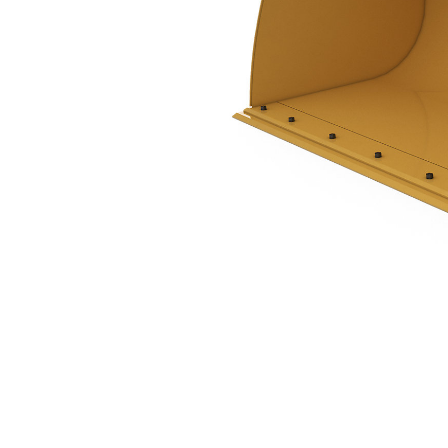
3,0 M3 (3,9 Yd3), Bolzenaufhängung, Unterschraubmesser
Vort
Modell wechseln