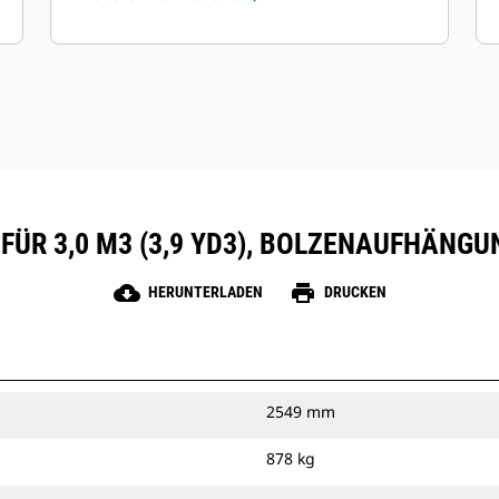
FÜR 3,0 M3 (3,9 YD3), BOLZENAUFHÄN
cloud_download
print
HERUNTERLADEN
DRUCKEN
2549 mm
878 kg