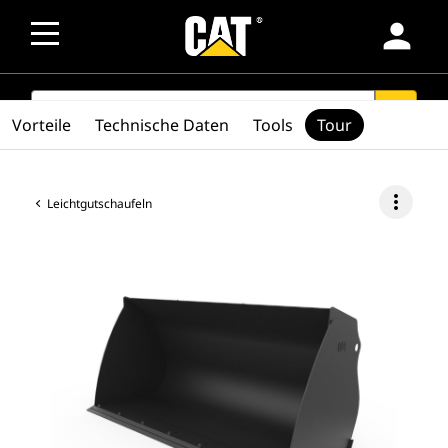
person
SEARCH
search
Vorteile
Technische Daten
Tools
Tour
more_vert
Leichtgutschaufeln