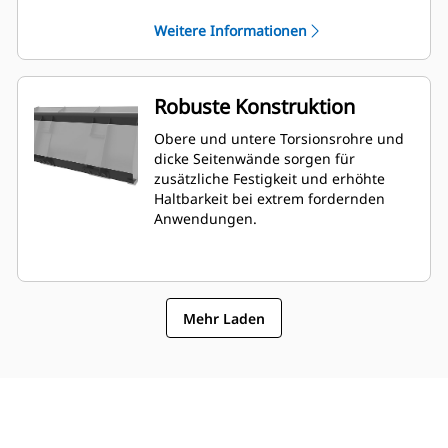
verbesserte Planierfähigkeiten zur
Weitere Informationen
Folge. Winkel und Platzierung des
Schneidmessers können aus der
Fahrerkabine leichter erfasst werden.
Robuste Konstruktion
Obere und untere Torsionsrohre und
dicke Seitenwände sorgen für
zusätzliche Festigkeit und erhöhte
Haltbarkeit bei extrem fordernden
Anwendungen.
Mehr Laden