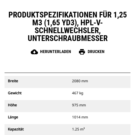
PRODUKTSPEZIFIKATIONEN FÜR 1,25
M3 (1,65 YD3), HPL-V-
SCHNELLWECHSLER,
UNTERSCHRAUBMESSER
cloud_download
print
HERUNTERLADEN
DRUCKEN
Breite
2080 mm
Gewicht
467 kg
Höhe
975 mm
Länge
1014 mm
Kapazität
1.25 m³